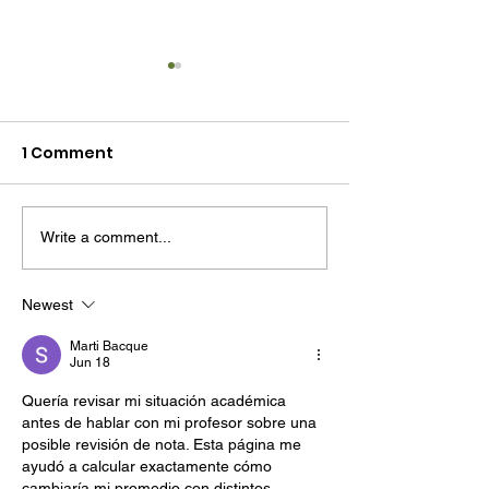
1 Comment
Write a comment...
EVITA MULTAS Y
Cuál es la
RECARGOS EN TUS
importancia d
EXPORTACIONES ?
tratamiento 
Newest
en las tarima
Marti Bacque
madera?
Jun 18
Quería revisar mi situación académica 
antes de hablar con mi profesor sobre una 
posible revisión de nota. Esta página me 
ayudó a calcular exactamente cómo 
cambiaría mi promedio con distintos 